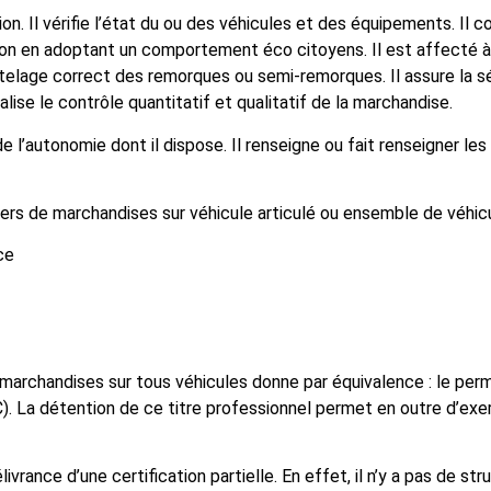
on. Il vérifie l’état du ou des véhicules et des équipements. Il c
on en adoptant un comportement éco citoyens. Il est affecté à
’attelage correct des remorques ou semi-remorques. Il assure la sé
lise le contrôle quantitatif et qualitatif de la marchandise.
e l’autonomie dont il dispose. Il renseigne ou fait renseigner le
ers de marchandises sur véhicule articulé ou ensemble de véhicu
ce
marchandises sur tous véhicules donne par équivalence : le permis
QC). La détention de ce titre professionnel permet en outre d’exer
vrance d’une certification partielle. En effet, il n’y a pas de st