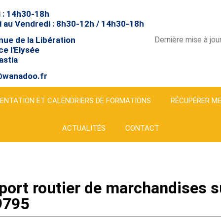
 : 14h30-18h
 au Vendredi : 8h30-12h / 14h30-18h
Dernière mise à jo
ue de la Libération
e l'Elysée
astia
@wanadoo.fr
ENTATION ET CALENDRIERS DE FORMATIONS
RÉCUPÉRER ME
ACTUALITÉS
CONTACT
port routier de marchandises s
9795