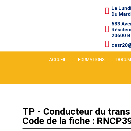
Le Lundi
Du Mardi
683 Aven
Résidenc
20600 B
cesr20
ACCUEIL
FORMATIONS
DOCUM
TP - Conducteur du trans
Code de la fiche : RNCP3