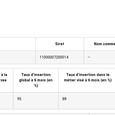
Siret
Nom commer
11000007200014
–
à la
Taux d’insertion
Taux d’insertion dans le
 vae
global à 6 mois (en
métier visé à 6 mois (en %)
%)
95
88